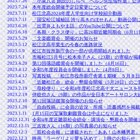
2023.7.26
「小泉八雲 朗読のしらべ ヘルン先生傑作選」公
2023.7.24
本年度総会開催予定日変更について
2023.7.11
松江北高2024年度入学生向け学校紹介動画
2023.7.11
「国宝松江城秘話 誇り高きのぼせもん」動画公開
2023.6.26
「出雲弁よもやま話」のYouTube公開について
2023.6.18
「各期・クラス便り」に高26期近畿同期会（6月1
2023.5.29
「文楽鑑賞会」開催のお知らせ
2023.5.12
松江北高卒業生の今春の進路状況
2023.5.9
松江市役所新庁舎の一部が供用開始されました
2023.5.1
市報松江5月号に松本幸子さん（23期）の寄稿が掲
2023.4.20
第12回落語鑑賞会を開催しました（4月16日）
2023.4.12
令和5年度役員会を開催しました（4月8日）
2023.4.12
写真投稿 「松江市役所新庁舎第１期棟 ５月８日
2023.4.5
「近畿松江会」総会・懇親会開催（5月28日）のご
2023.2.19
「母校便り」に令和4年度松江北高十大ニュースを
2023.2.19
伴稔也さん（9期）の作品が全日本アートサロン大
2023.2.10
第12回落語鑑賞会開催のお知らせ
2023.1.28
「自由投稿」に会員の近況・所感・読書感想を掲載
2023.1.11
1月15日の宝塚歌劇鑑賞会は中止になりました
2022.12.31
令和4年度近畿双松会総会・講演会・懇親会を開催し
2022.12.11
三吉孜さん（16期）の写真展のお知らせ
2022.12.3
「双松会会報」に連載された「ああ！山本幡男君」
2022.12.3
映画「ラーゲリより愛を込めて」上映のお知らせ