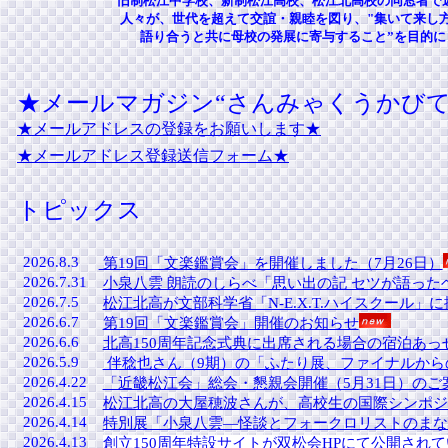
旧制松江中学校、新制松江高校、松江北高校の同窓者で
人々が、世代を超えて交誼・親睦を図り、"集いて来し
語り合うと共に母校の発展に寄与すること”を目的に
★メールマガジン“さんみゃくうかびて”
★メールアドレスの登録をお願いします★
★
メールアドレス登録送信フォーム★
トピ
ックス
2026.8.3
第19回「文楽鑑賞会」を開催しました（7月26日）
2026.7.31
小泉八雲 朗読のしらべ「思い出の記 セツが語った
2026.7.5
松江北高が文部科学省「N-E.X.T.ハイスクール」
2026.6.7
第19回「文楽鑑賞会」開催のお知らせ
2026.6.6
北高150周年記念式典に出席される場合の宿泊あっ
2026.5.9
伴稔也さん（9期）の「ふたり展、ファイナルから
2026.4.22
「近畿松江会」総会・懇親会開催（5月31日）のご
2026.4.15
松江北高の大屋穂波さんが、高校生の国際シンポジ
2026.4.14
特別展「小泉八雲―怪談とフォークロリストのまな
2026.4.13
創立150周年特設サイトが双松会HPにて公開され