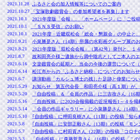
2021.11.28
ふるさと会の加入情報等についてのご案内
2021.10.27
「宝塚歌劇鑑賞会」の参加希望者を募集します
2021.10.1
2021年度版「会報」、「ホームページ」に「ご投
2021.10.1
「ＳＮＳ受信」のお願い
2021.10.1
2021年度・近畿双松会「総会・懇親会」の中止と
2021.9.21
小泉勝是さん（14期）所属の水彩画グループ展の
2021.8.21
2021年度版「双松会会報」（第42号）発刊と、
2021.8.7
故和田亮介様ご遺族から満中陰志としてご本人のエ
2021.6.16
文楽鑑賞会の延期と、当会の今後の運営について（
2021.6.14
松江市からの「ふるさと納税」についてのお知らせ
2021.6.7
講演動画「カルシュ博士の残した足跡と偉業につい
2021.5.29
お知らせ 第五代会長 和田亮介様（高１期）が、
2021.5.20
「自由投稿」＆「会員の作品」に三吉孜さん（16期
2021.5.16
「自由投稿」に2020会報掲載の近況報告1～４を
2021.5.14
「会員の作品ギャラリー」に小泉勝是さん（14期
2
021.5.10
｢自由投稿」に押田良樹さん（11期）の投稿「知ら
2021.5.8
｢自由投稿」に安部正毅さん（13期）の投稿「モン
2021.5.7
｢自由投稿」に村田貢さん（22期）の投稿「コロナ
2021.5.3
「自由投稿」に森藤哲章さん（16期）の投稿「この