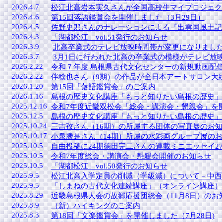
2026.4.7
松江北高岩本実久さんが全国高校生マイプロジェク
2026.4.6
第15回落語鑑賞会を開催しました（3月29日）
2026.4.5
佐野史郎さんのナレーションによる『出雲国風土記』
2026.4.3
「湖都松江」vol.51発行のお知らせ
2026.3.9
北高卒業式のテレビ放映時間帯が変更になりまし
2026.3.7
3月1日に行われた北高の卒業式の模様がテレビ放
2026.2.22
令和７年度 島根県古代文化センターの新規動画配
2026.2.22
伴稔也さん（9期）の作品が全日本アートサロン大
2026.1.20
第15回「落語鑑賞会」のご案内
2026.1.16
島根の歴史文化講座「もっと知りたい島根の歴史」
2025.12.16
令和7年度近畿双松会「総会・講演会・懇親会」を
2025.12.5
島根の歴史文化講座「もっと知りたい島根の歴史」
2025.10.24
三吉孜さん（16期）の所属する団体の写真展のお
2025.10.17
小泉勝是さん（14期）所属の水彩画グループ展の
2025.10.5
自由投稿に24期徳田完二さんの連載ミニエッセイ27
2025.10.5
令和7年度総会・講演会・懇親会開催のお知らせ
2025.10.5
「湖都松江」vol.50発行のお知らせ
2025.9.5
松江北高入学定員の削減（学級減）について－中西
2025.9.5
「しまねの古代文化連続講座」（オンライン講座）
2025.8.29
近畿島根県人会の故郷応援団総会
（11月8日）のお
2025.8.9
（新）ハイキングのご案内
2025.8.3
第18回「文楽鑑賞会」を開催しました（7月28日)