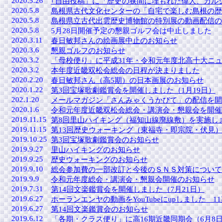
2020.5.26
｢自由投稿」に「歴史の狭間に埋もれた偉人、カル
2020.5.8
島根県古代文化センターの「自宅で楽しむ島根の歴
2020.5.8
島根県立古代出雲歴史博物館の特別展の動画配信の
2020.5.8
5月28日開催予定の懇親ゴルフ会は中止しました
2020.3.11
春日敏邦さんの絵画展中止のお知らせ
2020.3.6
懇親ゴルフのお知らせ
2020.3.2
「母校便り」に平成31年・令和元年度北高十大ニ
2020.3.2
本年度近畿双松会総会の日程が決まりました
2020.2.20
春日敏邦さん（高5期）の日本画展のお知らせ
2020.1.22
第3回宝塚歌劇鑑賞会を開催しました（1月19日）
202.1.20
メールマガジン「さんみゃくうかびて」の配信を開
2020.1.6
令和元年度近畿双松会総会・講演会・懇親会を開催しま
2019.11.15
第8回里山ハイキング（福知山線廃線敷）を実施しま
2019.11.15
第13回歴史ウォーキング（東福寺・即宗院・伏見）
2019.10.25
第3回宝塚歌劇鑑賞会のお知らせ
2019.9.27
里山ハイキングのお知らせ
2019.9.25
歴史ウォーキングのお知らせ
2019.9.10
総会参加費の一部改訂と今後のＳＮＳ対策について
2019.9.9
令和元年度総会・講演会・懇親会開催のお知らせ
2019.7.31
第14回文楽鑑賞会を開催しました（7月21日）
2019.6.27
ホーランエンヤの動画をYouTubeにupしました 
2019.6.27
第14回文楽鑑賞会のお知らせ
2019.6.12
「各期・クラス便り」に高16期近畿同期会（6月8