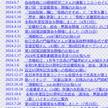
2024.6.7
自由投稿に24期徳田完二さんの連載ミニエッセイ3
2024.5.29
第17回「文楽鑑賞会」開催のお知らせ
2024.5.10
「自由投稿」欄に「投稿のすすめ」と「文章を書く
2024.5.10
「歴史」欄を更新しました（「母校と近畿双松会の歩み
2024.4.16
令和6年度役員会を開催しました（4月13日）
2024.4.14
「近畿松江会」総会・懇親会開催（5月26日）のご
2024.4.3
第13回落語鑑賞会を開催しました（3月31日
）
2024.3.31
「湖都松江」vol47発行のお知らせ
2024.3.5
松江北高の門脇早紀さんが選抜高校野球開会式で君
2024.2.21
安達宏昭さん（43期）が「第6回日本オープンイ
2024.1.20
第13回落語鑑賞会開催のお知らせ
2024.1.17
2024年宝塚歌劇鑑賞会見送りのお知らせ
2024.1.8
「市報松江」1月号で北高の門脇早紀さんが紹介さ
2024.1.6
令和5年度設立65周年記念近畿双松会「総会・講
2023.12.24
設立65周年記念会報への投稿のお願い
2023.12.17
全日本学生音楽コンクール全国大会で北高生が第１
2023.10.29
新ハイキング 「比叡山坂本～石積みのある門前町～」
2023.10.18
「湖都松江」vol.46発行のお知らせ
2023.10.18
小泉勝是さん（14期）所属の水彩画グループ展の
2023.10.6
令和5年度設立65周年記念総会・講演会・懇親会
2023.9.1
（新）ハイキングのご案内
2023.7.28
第16回文楽鑑賞会を開催しました（7月23日）