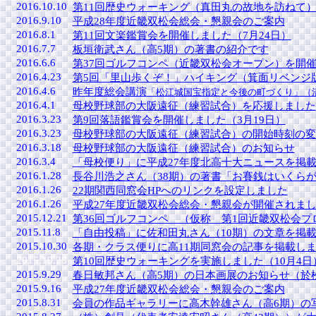
2016.10.10
第11回歴史ウォーキング（真田丸の故地を訪ねて）
2016.9.10
平成28年度近畿双松会総会・懇親会のご案内
2016.8.1
第11回文楽鑑賞会を開催しました（7月24日）
2016.7.7
板垣衛武さん（高5期）の著書の紹介です
2016.6.6
第37回ゴルフコンペ（近畿双松会オープン）を開催
2016.4.23
第5回「里山歩くぞ！」ハイキング（箕面リベンジ版
2016.4.6
昨年度総会講演
「松江城国宝指定と今後の町づくり」（
2016.4.1
母校野球部の大阪遠征（練習試合）を応援しました
2016.3.23
第9回落語鑑賞会を開催しました（3月19日）
2016.3.23
母校野球部の大阪遠征（練習試合）の開始時刻の変
2016.3.18
母校野球部の大阪遠征（練習試合）のお知らせ
2016.3.4
「母校便り」に平成27年度北高十大ニュースを掲
2016.1.28
長谷川浩之さん（38期）の著書「お賽銭はいくら
2016.1.26
22期関西同窓会HPへのリンクを設定しました
2016.1.26
平成27年度近畿双松会総会・懇親会が開催されました
2015.12.21
第36回ゴルフコンペ （仮称 第1回近畿双松会
2015.11.8
「自由投稿」に佐和田丸さん（10期）の文章を掲
2015.10.30
各期・クラス便りに高11期同窓会の記事を掲載し
2015.10.28
第10回歴史ウォーキングを実施しました（10月4日
2015.9.29
春日敏邦さん（高5期）の日本画展のお知らせ（於松江：1
2015.9.16
平成27年度近畿双松会総会・懇親会のご案内
2015.8.31
会員の作品ギャラリーに高木幹雄さん（高6期）の