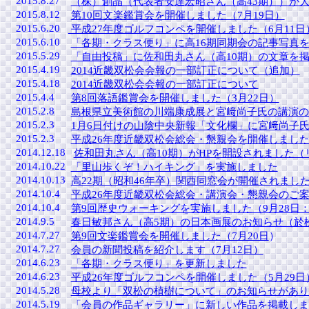
2015.8.27
（株）創晶（代表者安達宏昭さん（高43期））が大
2015.8.12
第10回文楽鑑賞会を開催しました（7月19日）
2015.6.20
平成27年度ゴルフコンペを開催しました（6月11日
2015.6.10
「各期・クラス便り」に高16期同期会の記事写真
2015.5.29
「自由投稿」に佐和田丸さん（高10期）の文章を
2015.4.19
2014近畿双松会会報の一部訂正について（追加）
2015.4.18
2014近畿双松会会報の一部訂正について
2015.4.4
第8回落語鑑賞会を開催しました（3月22日）
2015.2.8
島根県立美術館の川端康成展と宮﨑尚子氏の講演の
2015.2.3
1月6日付けの山陰中央新報「文化欄」に宮﨑尚子
2015.2.3
平成26年度近畿双松会総会・懇親会を開催しました（
2014.12.18
佐和田丸さん（高10期）がHPを開設されました（
2014.10.22
「里山歩くぞ！ハイキング」を実施しました
2014.10.13
高22期（昭和46年卒）関西同窓会が開催されまし
2014.10.4
平成26年度近畿双松会総会・講演会・懇親会のご
2014.10.4
第9回歴史ウォーキングを実施しました（9月28日
2014.9.5
春日敏邦さん（高5期）の日本画展のお知らせ（於松江：1
2014.7.27
第9回文楽鑑賞会を開催しました（7月20日
）
2014.7.27
会員の新聞投稿を紹介します（7月12日）
2014.6.23
「各期・クラス便り」を更新しました
2014.6.23
平成26年度ゴルフコンペを開催しました（5月29日
2014.5.28
母校より「双松の植樹について」のお知らせがあり
2014.5.19
「会員の作品ギャラリー」に新しい作品を掲載しま