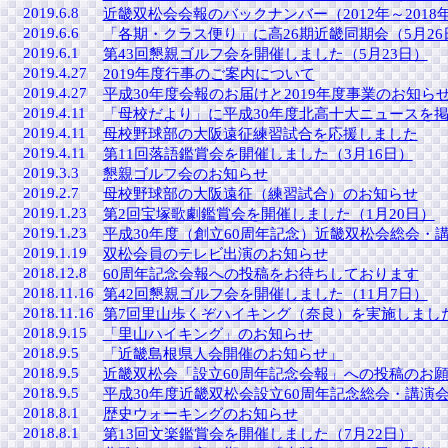
2019.6.8
近畿双松会会報のバックナンバー（2012年～201
2019.6.6
「各期・クラス便り」に高26期近畿同期会（5月2
2019.6.1
第43回懇親ゴルフ会を開催しました（5月23日）
2019.4.27
2019年度行事のご案内について
2019.4.27
平成30年度会報のお届けと2019年度事業のお知ら
2019.4.11
「母校だより」に平成30年度北高十大ニュースを
2019.4.11
母校野球部の大阪遠征練習試合を応援しました
2019.4.11
第11回落語鑑賞会を開催しました（3月16日）
2019.3.3
懇親ゴルフ会のお知らせ
2019.2.7
母校野球部の大阪遠征（練習試合）のお知らせ
2019.1.23
第2回宝塚歌劇鑑賞会を開催しました（1月20日）
2019.1.23
平成30年度（創立60周年記念）近畿双松会総会・講
2019.1.19
双松会員のテレビ出演のお知らせ
2018.12.8
60周年記念会報への投稿をお待ちしております
2018.11.16
第42回懇親ゴルフ会を開催しました（11月7日）
2018.11.16
第7回里山歩くぞハイキング（奈良）を実施しました
2018.9.15
「里山ハイキング」のお知らせ
2018.9.5
「近畿島根県人会開催のお知らせ」
2018.9.5
近畿双松会「設立60周年記念会報」への投稿のお
2018.9.5
平成30年度近畿双松会設立60周年記念総会・講演
2018.8.1
歴史ウォーキングのお知らせ
2018.8.1
第13回文楽鑑賞会を開催しました（7月22日）