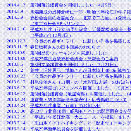
2014.4.13
第7回落語鑑賞会を開催しました（4月5日）
2014.3.9
川端康成の恩師倉崎仁一郎（明治19年松江中学７
2014.3.9
双松会会員の著書紹介 「北京で二刀流」（森田六朗
（東京双松会HPへリンク ）
2014.2.16
平成25年度（設立55周年記念）近畿双松会総会・
（平成25年12月8日 )
2013.12.3
「会員の作品ギャラリー」に新しい作品を掲載しま
2013.11.15
春日敏邦さんの日本画展のお知らせ
2013.10.9
第8回歴史ウォーキングを実施しました
2013.10.9
平成25年度近畿双松会総会・懇親会のご案内
2013.8.5
第8回文楽鑑賞会を開催しました（7月21日）
2013.7.2
荒井（旧姓辰巳）悦加さんが日本陸上3000m障害
2013.6.23
「会員の作品ギャラリー」に新しい作品を掲載しま
2013.6.12
村尾俊治さん（11期）の「水彩画2人展」のお知ら
2013.6.12
平成25年度ゴルフコンペを開催しました。（5月29
2013.6.12
第6回落語鑑賞会（亀屋寄席）を開催しました。（4
2013.4.24
運営費・55周年記念事業寄付・広告掲載について
2013.4.24
平成25年度事業（行事）のお知らせ
2013.3.30
高22期（北高10期：昭和46年卒）の関西同窓会が
2013.2.19
「平成24年松江北高十大ニュース」を掲載しまし
2013.2.14
「里山歩くぞ！ハイキング」と「歴史ウォーキング
2013.2.14
平成25年新年役員会を開催しました