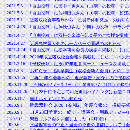
2021.5.3
｢自由投稿」に田中一男さん（11期）の投稿「７９
2021.5.3
｢自由投稿」に佐和田丸さん（10期）の投稿「松江
2021.5.1
近畿双松会事務局から「役員新体制発足」のお知ら
2021.4.29
｢自由投稿」に伴稔也さん（9期）の投稿「ボランテ
2021.4.27
｢自由投稿」に双松会金津任紀会長のご挨拶を掲載し
2021.4.27
近畿島根県人会のホームページ開設のお知らせ
2021.4.24
｢自由投稿」に松本耕司会長の挨拶を掲載しました。
2021.4.24
2020年版近畿双松会会報を掲載しました。
（
バック
2021.3.16
｢母校便り」に令和2年度北高十大ニュースを掲載
2021.3.8
お知らせ 北高卒業生（双松会新入会員）との「オ
2020.12.5
（再） 年次会報への「近況報告・紹介」のご投稿
2020.11.29
「会員の作品ギャラリー」に小泉勝是さん（14期）の松江
2020.11.26
11月28日に予定していた里山ハイキングは新型コ
2020.11.7
里山ハイキングのお知らせ
近畿双松会 2020（令和2）年度会報の「投稿要
2020.9.1
11月28日予定の「総会・講演会・懇親会」の
2020.9.1
懇親ゴルフ会を開催しました（6月9日）
2020.6.16
2020.6.2
文楽鑑賞会の中止と当会の今後の運営について（会