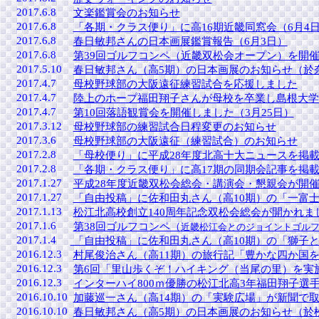
2017.6.8
文楽鑑賞会のお知らせ
2017.6.8
「各期・クラス便り」に高16期近畿同窓会（6月4
2017.6.8
春日敏邦さんの日本画展鑑賞報告（6月3日）
2017.6.8
第39回ゴルフコンペ（近畿双松会オープン）を開催
2017.5.10
春日敏邦さん（高5期）の日本画展のお知らせ（於奈良
2017.4.7
母校野球部の大阪遠征練習試合を応援しました
2017.4.7
陸上のホープ福田翔子さんが母校を卒業し島根大学
2017.4.7
第10回落語観賞会を開催しました（3月25日）
2017.3.12
母校野球部の練習試合日程変更のお知らせ
2017.3.6
母校野球部の大阪遠征（練習試合）のお知らせ
2017.2.8
「母校便り」に平成28年度北高十大ニュースを掲
2017.2.8
「各期・クラス便り」に高17期の同期会記事を掲
2017.1.27
平成28年度近畿双松会総会・講演会・懇親会が開催さ
2017.1.27
「自由投稿」に佐和田丸さん（高10期）の「一富
2017.1.13
松江北高校創立140周年記念双松会総会が開かれました
2017.1.6
第38回ゴルフコンペ（
近畿松江会とのジョイントゴル
2017.1.4
「自由投稿」に佐和田丸さん（高10期）の「獅子
2016.12.3
村尾俊治さん（高11期）の旅行記「豊かな四か国
2016.12.3
第6回「里山歩くぞ！ハイキング（当尾の里）を実施
2016.12.3
インターハイ800ｍ優勝の松江北高3年福田翔子選
2016.10.10
加藤巡一さん（高14期）の「実験広場」が新聞で取
2016.10.10
春日敏邦さん（高5期）の日本画展のお知らせ（於松江：1