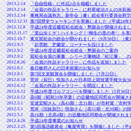
2013.2.14
「自由投稿」に作品2点を掲載しました
2013.2.14
「会員の作品ギャラリー」に村尾俊治さんの水彩画
2013.2.14
事務局会議有志」新年会（兼）総会実行委員会慰労会(
2012.12.31
第7回歴史ウォーキングを実施しました（平成24年1
2012.12.8
平成24年度近畿双松会総会・懇親会が開催されました
2012.11.17
「里山歩くぞ！ハイキング！"柳生の里の巻"」を実施
2012.10.7
東京双松会の総会が開かれました（9月30日）（東
2012.9.3
「
起
雲館 芝蘭室」コーナーを設けました
2012.9.2
平成24年度近畿双松会総会・懇親会のご案内
2012.9.2
双松会会員の著書 シリーズ藩物語「松江藩」 の
2012.8.26
「会員の作品ギャラリー」に作品を追加しました
2012.8.1
春日敏邦さんの日本画展のお知らせ
2012.8.1
第7回文楽観賞会を開催しました（7月22日）
2012.6.18
荒井（辰巳）悦加さんが日本陸上競技選手権大会30
2012.6.12
「会員の作品ギャラリー」を開設しました
2012.6.12
平成24年度ゴルフコンペを開催しました（5月30日
2012.6.12
高9期（昭和33年卒業）の近畿地区同窓会が開催さ
2012.5.1
安達宏昭さん（高43期：北31期）が市村賞「市村
2012.5.1
荒井（旧姓辰巳）悦加さん（高51期：北39期）の
2012.5.1
高16期（北高4期）の近畿地区同期会が開催されま
2012.4.26
平成24年度事業のお知らせ
2012.3.25
第5回落語鑑賞会（亀屋寄席）を開催しました（平成2