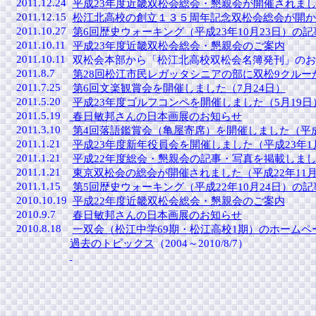
2011.12.24
平成23年度近畿双松会総会・懇親会が開催されました
2011.12.15
松江北高校の創立１３５周年記念双松会総会が開かれ
2011.10.27
第6回歴史ウォーキング（平成23年10月23日）の
2011.10.11
平成23年度近畿双松会総会・懇親会のご案内
2011.10.11
双松会本部から「松江北高校双松会名簿発刊」のお
2011.8.7
第28回松江市民レガッタシニアの部に双松9クルーが
2011.7.25
第6回文楽観賞会を開催しました（7月24日）
2011.5.20
平成23年度ゴルフコンペを開催しました（5月19日
2011.5.19
春日敏邦さんの日本画展のお知らせ
2011.3.10
第4回落語鑑賞会（亀屋寄席）を開催しました（平成
2011.1.21
平成23年度新年役員会を開催しました（平成23年1
2011.1.21
平成22年度総会・懇親会の記事・写真を掲載しました
2011.1.21
東京双松会の総会が開催されました（平成22年11
2011.1.15
第5回歴史ウォーキング（平成22年10月24日）の
2010.10.19
平成22年度近畿双松会総会・懇親会のご案内
2010.9.7
春日敏邦さんの日本画展のお知らせ
2010.8.18
一双会（松江中学69期・松江高校1期）のホームペ
過去のトピックス
（2004～2010/8/7）