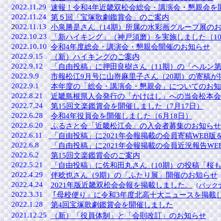
2022.11.29
速報！令和4年近畿双松会総会・講演会・懇親会を開
2022.11.24
第５回「宝塚歌劇鑑賞会」のご案内
2
022.11.13
小泉勝是さん（14期）所属の水彩画グループ展の
2022.10.23
「新ハイキング」（神戸須磨）を実施しました（10
2022.10.10
令和4年度総会・講演会・懇親会開催のお知らせ
2022.9.15
（新）ハイキングのご案内
2022.9.12
「自由投稿」に押田良樹さん（11期）の「ヘルン
2022.9.9
市報松江9月号に山嵜麻里子さん（20期）の寄稿が
2022.9.1
本年度の「総会・講演会・懇親会」についてのお知
2022.8.21
近畿島根県人会発行の「かけはし」への当会松本会
2022.7.24
第15回文楽鑑賞会を開催しました（7月17日）
2022.6.28
令和4年役員会を開催しました（6月18日）
2022.6.20
ふるさと会「近畿松江会」の入会者募集のお知らせ
2022.6.11
「自由投稿」に2021年会報掲載の会員寄稿WEB版
2022.6.8
「自由投稿」に2021年会報掲載の会員近況報告W
2022.6.2
第15回文楽鑑賞会のご案内
2022.5.21
「自由投稿」に佐和田丸さん（10期）の投稿「桜
2022.4.29
伴稔也さん（9期）の「ふたり展」開催のお知らせ
2022.4.24
2021年版近畿双松会会報を掲載しました。
（
バック
2022.3.31
｢母校便り」に令和3年度北高十大ニュースを掲載
2022.1.28
第4回宝塚歌劇鑑賞会を開催しました
2021.12.25
（新）「役員体制」と「会則改訂」のお知らせ