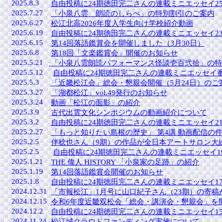
2025.8.3
自由投稿に24期徳田完二さんの連載ミニエッセイ25
2025.7.27
「小泉八雲 朗読のしらべ」の特別割引のご案内
2025.6.27
松江北高2026年度入学生向け学校紹介動画
2025.6.19
自由投稿に24期徳田完二さんの連載ミニエッセイ2
2025.6.15
第14回落語鑑賞会を開催しました（3月30日）
2025.6.8
第18回「文楽鑑賞会」開催のお知らせ
2025.5.21
「小泉八雲朗読パフォーマンス怪談壱百弐拾」の特
2025.5.12
自由投稿に24期徳田完二さんの連載ミニエッセイ
2025.5.3
「近畿松江会」総会・懇親会開催（5月24日）のご
2025.3.27
「湖都松江」vol.49発行のお知らせ
2025.3.24
動画「松江の面影」の紹介
2025.3.9
古代出雲文化シンポジウムの動画紹介について
2025.3.2
自由投稿に24期徳田完二さんの連載ミニエッセイ21
2025.2.27
「もっと知りたい島根の歴史」 第4講 動画配信の
2025.2.5
伴稔也さん（9期）の作品が全日本アートサロン大
2025.2.5
自由投稿に24期徳田完二さんの連載ミニエッセイ19
2025.1.21
THE 偉人 HISTORY 「小泉家の足跡」の紹介
2025.1.19
第14回落語鑑賞会開催のお知らせ
2025.1.8
自由投稿に24期徳田完二さんの連載ミニエッセイ17
2024.12.31
「市報松江」1月号に山口紀子さん（23期）の寄稿
2024.12.15
令和6年度近畿双松会「総会・講演会・懇親会」を
2024.12.2
自由投稿に24期徳田完二さんの連載ミニエッセイ15
2024.11.24
松江城クラウドファンディング実施について