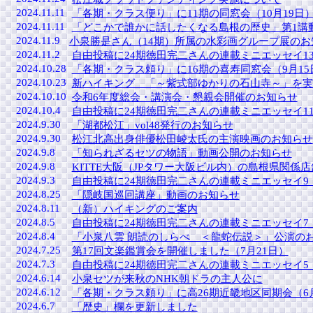
2024.11.11
「各期・クラス便り」に11期の同窓会（10月19
2024.11.11
「どこかで誰かに話したくなる島根の歴史」第1講
2024.11.9
小泉勝是さん（14期）所属の水彩画グループ展のお
2024.11.2
自由投稿に24期徳田完二さんの連載ミニエッセイ13
2024.10.28
「各期・クラス頼り」に16期の喜寿同窓会（9月1
2024.10.23
新ハイキング 「～紫式部ゆかりの石山寺～」を実施
2024.10.10
令和6年度総会・講演会・懇親会開催のお知らせ
2024.10.4
自由投稿に24期徳田完二さんの連載ミニエッセイ11
2024.9.30
「湖都松江」vol48発行のお知らせ
2024.9.30
松江北高出身俳優松田崚太氏の主演映画のお知らせ
2024.9.8
「知られざるセツの物語」動画公開のお知らせ
2024.9.8
KITTE大阪（JPタワー大阪ビル内）の島根県関係
2024.9.3
自由投稿に24期徳田完二さんの連載ミニエッセイ9
2024.8.25
「隠岐国巡回講座」動画のお知らせ
2024.8.11
（新）ハイキングのご案内
2024.8.5
自由投稿に24期徳田完二さんの連載ミニエッセイ7
2024.8.4
「小泉八雲 朗読のしらべ ＜龍蛇伝説＞」公演の
2024.7.25
第17回文楽鑑賞会を開催しました（7月21日）
2024.7.3
自由投稿に24期徳田完二さんの連載ミニエッセイ5
2024.6.14
小泉セツが来秋のNHK朝ドラの主人公に
2024.6.12
「各期・クラス頼り」に高26期近畿地区同期会（6
2024.6.7
「歴史」欄を更新しました