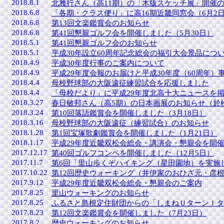
2018.8.1
北雅行さん（高11期）の「木版スケッチ展」開催のお
2018.6.8
「各期・クラス便り」に高16期近畿同窓会（6月2
2018.6.8
第13回文楽鑑賞会のお知らせ
2018.6.8
第41回懇親ゴルフ会を開催しました（5月30日）
2018.5.1
第41回懇親ゴルフ会のお知らせ
2018.5.1
平成30年設立60周年記念総会の福引大会景品につ
2018.4.9
平成30年度行事のご案内について
2018.4.9
平成29年度会報のお届けと平成30年度（60周年
2018.4.4
母校野球部の大阪遠征練習試合を応援しました
2018.4.4
「母校だより」に平成29年度北高十大ニュースを
2018.3.27
春日敏邦さん（高5期）の日本画展のお知らせ（於松江：
2018.3.24
第10回落語鑑賞会を開催しました（3月18日）
2018.3.16
母校野球部の大阪遠征（練習試合）のお知らせ
2018.1.28
第1回宝塚歌劇鑑賞会を開催しました（1月21日）
2018.1.17
平成29年度近畿双松会総会・講演会・懇親会を開催し
2017.12.17
第40回ゴルフコンペを開催しました（12月5日）
2017.11.7
第6回「里山歩くぞハイキング（星田園地）を実施し
2017.10.22
第12回歴史ウォーキング（井伊家のおひざ元・彦根
2017.9.12
平成29年度近畿双松会総会・懇親会のご案内
2017.8.25
里山ウォーキングのお知らせ
2017.8.25
ふるさと島根定住財団からの「しまねＵターンＩター
2017.8.23
第12回文楽鑑賞会を開催しました（7月23日）
2017.8.2
歴史ウォーキングのお知らせ