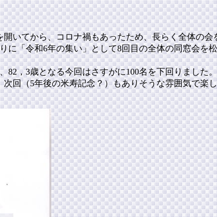
念の会を開いてから、コロナ禍もあったため、長らく全体の会
ぶりに「令和6年の集い」として8回目の全体の同窓会を
、82，3歳となる今回はさすがに100名を下回りました
、次回（5年後の米寿記念？）もありそうな雰囲気で楽