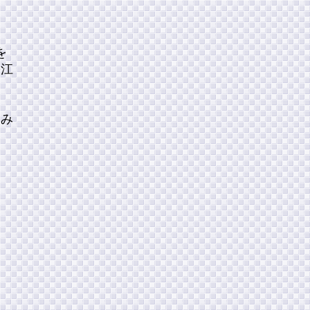
を
松江
。
しみ