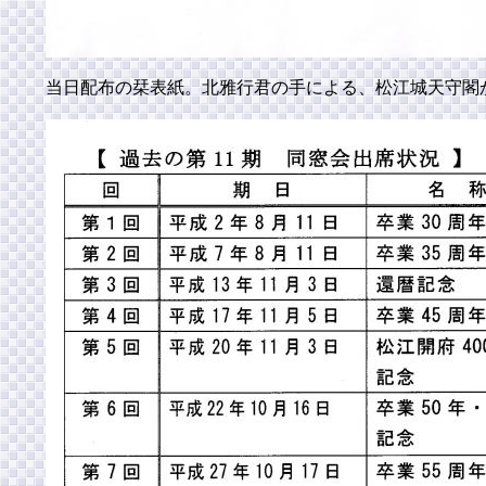
当日配布の栞表紙。北雅行君の手による、松江城天守閣