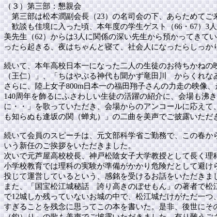
（３）第三部：懇親会
第三部は松本潤副会長（23）の名司会の下、あらためてご
歓談も佳境に入った頃、本年度の学生ゲスト（66・67）3
美先生（62）からは3人に関係の深い先生から預かってきて
ったら起きる、夜はちゃんと寝て、社会人になったらしっか
続いて、本年高校日本一になった二人の生徒のお待ちかねの
（王仁）」、「ちはやぶる神代も聞かず竜田川 からくれな
さらに、陸上女子800m日本一の福田翔子さんの力走の映像
140周年を飾るにふさわしい生徒の活躍の紹介に、会場も沸
に・・」を歌っていただき、会場からのアンコールに応えて
も知らぬも逢坂の関（蝉丸）」の二曲を美声でご披露いただ
続いて会員のスピーチは、元文部科学省ご勤務で、この春から
いう新任のご挨拶をいただきました。
次いで元芦屋高校校長、神戸松陰女子大学教授として長く理科
小学校教育では理科の実験が準備がかかり危険だとして避け
投じて運営しているという、感銘を受けるお話をいただきまし
また、「国宝松江城秘話 誇り高きのぼせもん」の著者で松
で12城しか残っていないお城の中で、松江城だけがただ一つ
すぎることを残念に思ってこの本を書いた。是非、後世にそ
（釣）り」の歌も美声でご披露いただきました。有り難うご