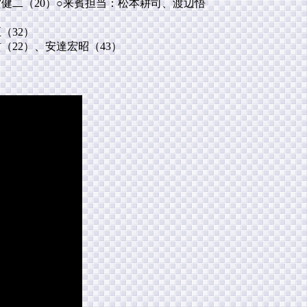
賀健二（20）○来賓担当：松本耕司、渡辺悟
（32）
貢（22）、安達宏昭（43）