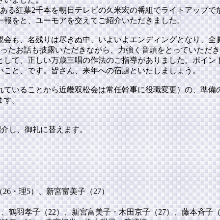
にある紅葉2千本を朝日テレビの久米宏の番組でライトアップで
一報をと、ユーモアを交えてご紹介いただきました。
親会も、名残りは尽きぬ中、いよいよエンディングとなり、全
位だったお話も披露いただきながら、力強く音頭をとっていただ
として、正しい万歳三唱の作法のご指導がありました。ポイン
いこと、です。皆さん、来年への宿題といたしましょう。
されていることから近畿双松会は常任幹事に役職変更）の、準備
ます。
紹介し、御礼に替えます。
26・理5）、新宮富美子（27）
、鶴羽孝子（22）、新宮富美子・木田京子（27）、藤本斉子（