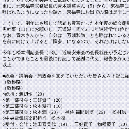
更に、元東福寺宗務総長の青木謙整さん（5）から、東福寺
呼ばれるようになったお話と、東福寺にお出での際は是非ご
こうして、例年にも増して話題も豊富だった本年度の総会懇
男幹事（11）にお願いし、宍道湖一周で2・3年連続学年1
なお、青木さんから、自分は「万歳和尚」とも呼ばれている
を前に向けて上げると「降参」になるので、それだけはしな
今年も松本潤副会長（23期．近畿安来会の会長就任が予定
ことができたことを最後に付記して感謝に代え、報告を終え
以上
■総会・講演会・懇親会を支えていただいた皆さんを下記に
（敬称略）
（敬称略）
○総括：渡辺悟（20）
○第一部司会：三好資子（20）
○第二部司会：松本耕司（16）
○第三部司会：松本潤（23）、補佐 福間則博（26）・松村聡（
○中央電気倶楽部担当：松本潤
○受付・会計：池田喜美代（19）、三好資子・物種慶子（20）