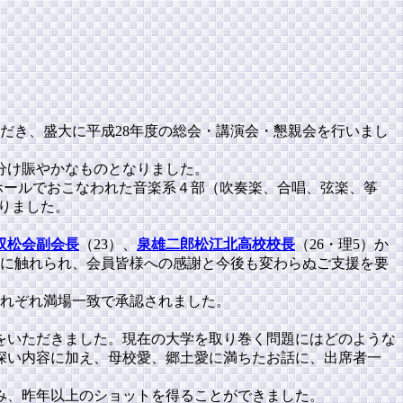
ただき、盛大に平成28年度の総会・講演会・懇親会を行いまし
り分け賑やかなものとなりました。
ラバホールでおこなわれた音楽系４部（吹奏楽、合唱、弦楽、筝
りました。
双松会副会長
（23）、
泉雄二郎松江北高校校長
（26・理5）か
に触れられ、会員皆様への感謝と今後も変わらぬご支援を要
れぞれ満場一致で承認されました。
をいただきました。現在の大学を取り巻く問題にはどのような
深い内容に加え、母校愛、郷土愛に満ちたお話に、出席者一
み、昨年以上のショットを得ることができました。