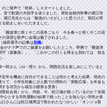
）のご発声で「乾杯」しスタートしました。
に、皆で歓迎の大拍手を送りました。双松会校内幹事の堀江玲
た、堀江先生からは「勉強がいそがしいと思うけど。朝日が昇
まる励ましをいただきました。
、「難波津に咲くやこの花冬ごもり 今を春べと咲くやこの花
その清澄な歌声に会場は魅了されました。
（福田選手の記事は
別掲
）
司会がナマ声でのご披露をお願いしたところ、即興で「難波津
関守（源兼昌）」、「これやこの行くも帰るも別れては 知る
た。
一郎さん（24・理3）から、関西生活を楽しみにしていると
大学定年を機会に自分ができることは何かと考えた結果、現在の
借りて、小学生対象に少人数での理科の「実験広場」を年金も
関する功労から瑞宝小綬章を受章）
期双松会員）から、何故、今、松江城が残っているのか？全国
を中心とする市民運動の結果で残ったことを知らない市民が多
山口さんには松江城周辺で歌われたなつかしい「オンジョ取