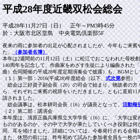
平成
28
年度近畿双松会総会
平成
28
年
11
月
27日（日） 正午～
PM3
時
45
分
於：大阪市北区堂島 中央電気倶楽部
5F
夜来の雨に参加者の出足が心配されましたが、今年もご来賓や学
た。
（参加者名簿）
本年は2週間前の11月12日（土）に松江でおこなわれた母校
140周年を記念して、作曲家をめざす生徒により編曲された「
曲）合同開催の平成28年度定期演奏会で披露）も、BGMと
（１）第一部：2016(平成28)年度総会（以下、
式次第
参照）
総会は三好資子副会長（20）の司会で始まり、物故者の方々
ら、それぞれご来賓の祝辞をいただきました。ともに直前11
請されました。
総会議事は、松本耕司会長（16）が議長となって、
活動報
（２）第二部：講演会
本年度は、清原正義兵庫県立大学学長（16）に、「大学は
ものがあるのか、その中で大学が果たしていくべき役割は何
同、耳を傾けました。詳細については、今春発行される会報
また、休憩の前には、昨年初めて試みた参加者全員を一枚の