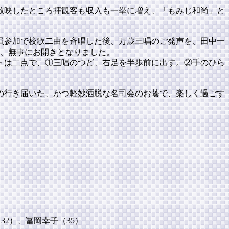
放映したところ拝観客も収入も一挙に増え、「もみじ和尚」と
員参加で校歌二曲を斉唱した後、万歳三唱のご発声を、田中一
き、無事にお開きとなりました。
トは二点で、①三唱のつど、右足を半歩前に出す。②手のひら
の行き届いた、かつ軽妙洒脱な名司会のお蔭で、楽しく過ごす
32）、冨岡幸子（35）