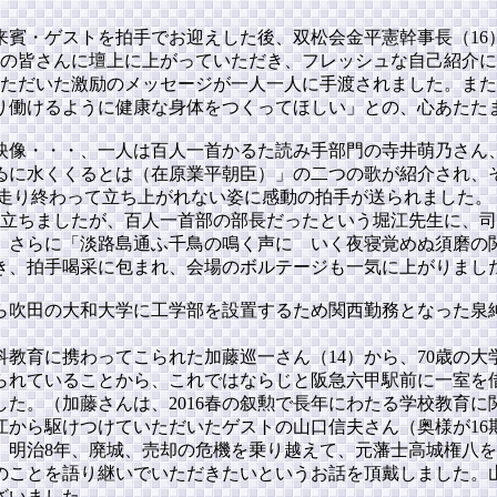
来賓・ゲストを拍手でお迎えした後、双松会金平憲幹事長（16
人の皆さんに壇上に上がっていただき、フレッシュな自己紹介
いただいた激励のメッセージが一人一人に手渡されました。ま
り働けるように健康な身体をつくってほしい」との、心あたた
映像・・・、一人は百人一首かるた読み手部門の寺井萌乃さん
ゐに水くくるとは（在原業平朝臣）」の二つの歌が紹介され、
、走り終わって立ち上がれない姿に感動の拍手が送られました。
き立ちましたが、百人一首部の部長だったという堀江先生に、
、さらに「淡路島通ふ千鳥の鳴く声に いく夜寝覚めぬ須磨の
き、拍手喝采に包まれ、会場のボルテージも一気に上がりまし
吹田の大和大学に工学部を設置するため関西勤務となった泉紳
教育に携わってこられた加藤巡一さん（14）から、70歳の
られていることから、これではならじと阪急六甲駅前に一室を
た。（加藤さんは、2016春の叙勲で長年にわたる学校教育に
江から駆けつけていただいたゲストの山口信夫さん（奥様が16
、明治8年、廃城、売却の危機を乗り越えて、元藩士高城権八
のことを語り継いでいただきたいというお話を頂戴しました。
ざいました。