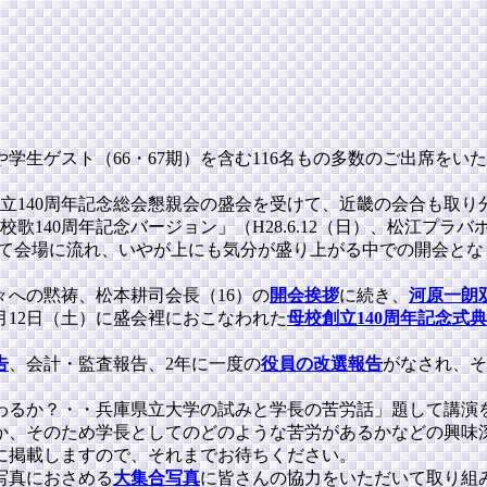
生ゲスト（66・67期）を含む116名もの多数のご出席をい
創立140周年記念総会懇親会の盛会を受けて、近畿の会合も取
校歌140周年記念バージョン」（H28.6.12（日）、松江プ
して会場に流れ、いやが上にも気分が盛り上がる中での開会とな
への黙祷、松本耕司会長（16）の
開会挨拶
に続き、
河原一朗
月12日（土）に盛会裡におこなわれた
母校創立140周年記念式典
告
、会計・監査報告、2年に一度の
役員の改選報告
がなされ、そ
変わるか？・・兵庫県立大学の試みと学長の苦労話」題して講演
か、そのため学長としてのどのような苦労があるかなどの興味
に掲載しますので、それまでお待ちください。
写真におさめる
大集合写真
に皆さんの協力をいただいて取り組