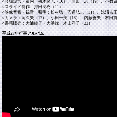
○会場設営・案内：梅木隆志（16）、岩田一志（19）、小数
○スライド制作：押田良樹（11）
○映像音響・録音・照明：松村聡、宍道弘志（31）、浅沼吉正
○カメラ：岡久夫（17）、小田一美（18）、内藤善夫・村田
○書籍販売：大浦綾子・大浜緑・木山洋子（22）
平成28年行事アルバム