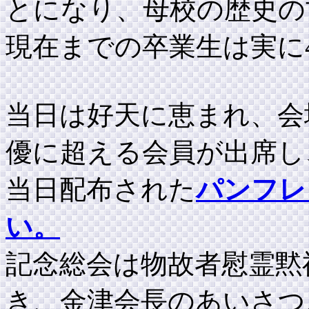
とになり、母校の歴史の
現在までの卒業生は実に4
当日は好天に恵まれ、会
優に超える会員が出席し
当日配布された
パンフレ
い。
記念総会は物故者慰霊黙
き、金津会長のあいさつ