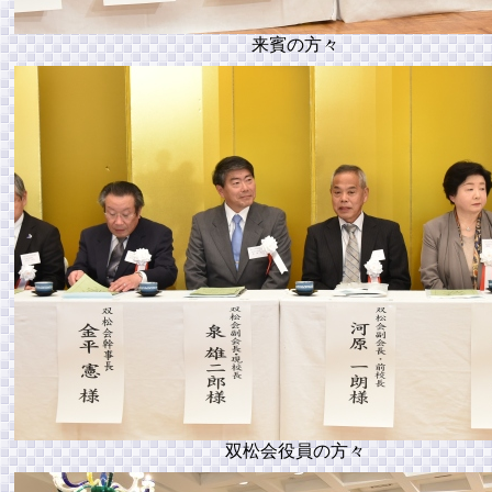
来賓の方々
双松会役員の方々