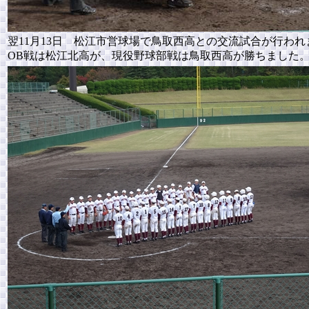
翌11月13日 松江市営球場で鳥取西高との交流試合が行われ
OB戦は松江北高が、現役野球部戦は鳥取西高が勝ちました