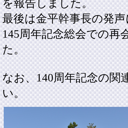
を報告しました。
最後は金平幹事長の発声
145周年記念総会での
た。
なお、140周年記念の関
い。