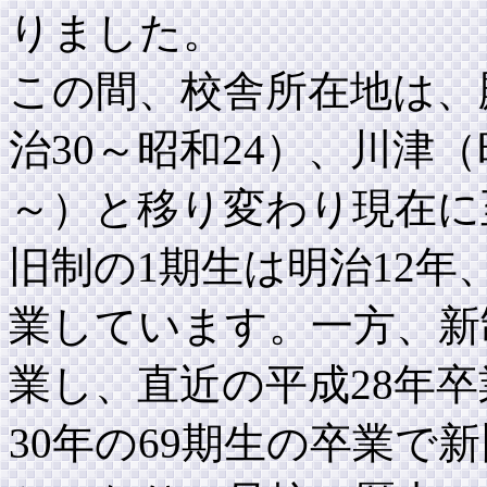
りました。
この間、校舎所在地は、
治30～昭和24）、川津（
～）と移り変わり現在に
旧制の1期生は明治12年
業しています。一方、新
業し、直近の平成28年卒
30年の69期生の卒業で