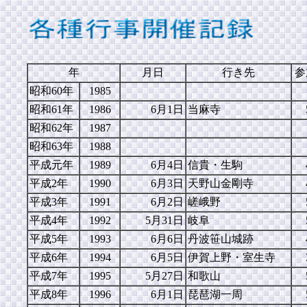
年
月日
行き先
参
昭和60年
1985
昭和61年
1986
6月1日
当麻寺
昭和62年
1987
昭和63年
1988
平成元年
1989
6月4日
信貴・生駒
平成2年
1990
6月3日
天野山金剛寺
平成3年
1991
6月2日
嵯峨野
平成4年
1992
5月31日
岐阜
平成5年
1993
6月6日
丹波笹山城跡
平成6年
1994
6月5日
伊賀上野・室生寺
平成7年
1995
5月27日
和歌山
平成8年
1996
6月1日
琵琶湖一周