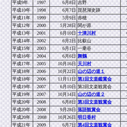
平成9年
1997
6月8日
吉野
平成10年
1998
6月7日
琵琶湖史跡
平成11年
1999
5月9日
赤穂
平成12年
2000
5月28日
関が原
平成13年
2001
6月10日
十津川村
平成14年
2002
6月2日
比叡山
平成15年
2003
6月1日
一乗谷
平成16年
2004
6月6日
舞鶴
平成17年
2005
10月16日
天川村
平成18年
2006
10月22日
山の辺の道１
平成18年
2006
11月11日
第1回文楽鑑賞会
平成19年
2007
6月10日
第2回文楽観賞会
平成19年
2007
10月14日
山の辺の道２
平成20年
2008
6月8日
第3回文楽観賞会
平成20年
2008
9月28日
落語観賞会
平成20年
2008
10月26日
明日香村
平成21年
2009
6月7日
第4回文楽観賞会