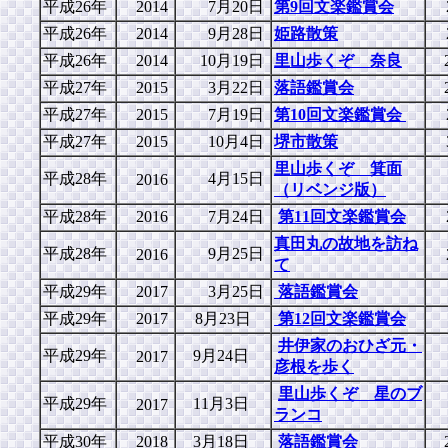
平成26年
2014
7月20日
第9回文楽鑑賞会
平成26年
2014
9月28日
姫路散策
平成26年
2014
10月19日
里山歩くぞ 奈良
平成27年
2015
3月22日
落語鑑賞会
平成27年
2015
7月19日
第10回文楽鑑賞会
平成27年
2015
10月4日
堺市散策
里山歩くぞ 箕面
平成28年
4月15日
2016
（リベンジ版）
平成28年
2016
7月24日
第11回文楽鑑賞会
真田丸の故地を訪ね
平成28年
9月25日
2016
て
平成29年
2017
3月25日
落語鑑賞会
平成29年
2017
8月23日
第12回文楽鑑賞会
井伊家のおひざ元・
平成29年
9月24日
2017
彦根を歩く
里山歩くぞ 星のブ
平成29年
11月3日
2017
ランコ
平成30年
2018
3月18日
落語鑑賞会