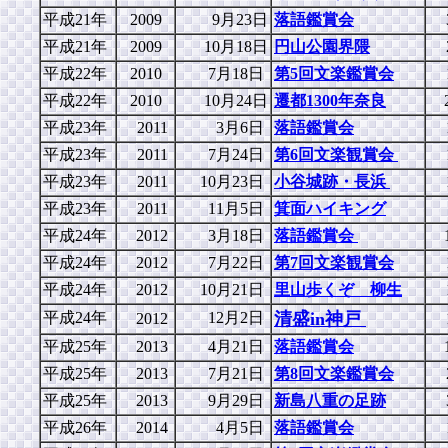
平成21年
2009
9月23日
落語鑑賞会
平成21年
2009
10月18日
円山公園界隈
平成22年
2010
7月18日
第5回文楽鑑賞会
平成22年
2010
10月24日
遷都1300年奈良
平成23年
2011
3月6日
落語鑑賞会
平成23年
2011
7月24日
第6回文楽観賞会
平成23年
2011
10月23日
小谷城跡・長浜
平成23年
2011
11月5日
箕面ハイキング
平成24年
2012
3月18日
落語鑑賞会
平成24年
2012
7月22日
第7回文楽観賞会
平成24年
2012
10月21日
里山歩くぞ 柳生
平成24年
12月2日
清盛in神戸
2012
平成25年
2013
4月21日
落語鑑賞会
平成25年
2013
7月21日
第8回文楽鑑賞会
平成25年
2013
9月29日
新島八重の足跡
平成26年
2014
4月5日
落語鑑賞会