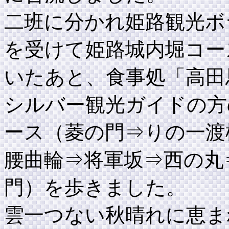
二班に分かれ姫路観光ボ
を受けて姫路城内堀コー
いたあと、食事処「高田
シルバー観光ガイドの方
ース（菱の門⇒りの一渡
腰曲輪⇒将軍坂⇒西の丸
門）を歩きました。
雲一つない秋晴れに恵ま