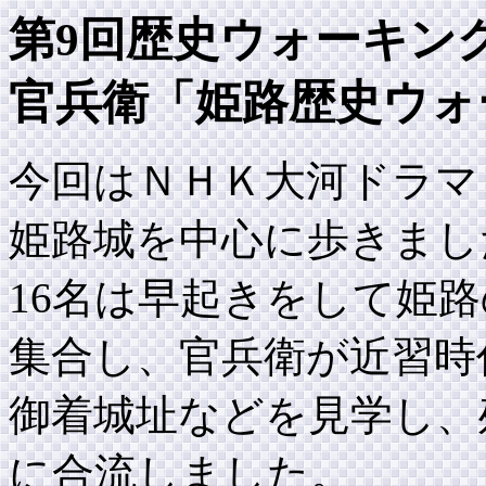
第9回歴史ウォーキング
官兵衛「姫路歴史ウォ
今回はＮＨＫ大河ドラマ
姫路城を中心に歩きまし
16名は早起きをして姫
集合し、官兵衛が近習時
御着城址などを見学し、
に合流しました。