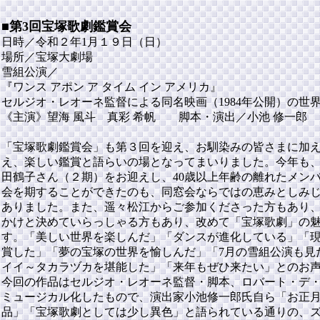
■第3回宝塚歌劇鑑賞会
日時／令和２年1月１９日（日）
場所／宝塚大劇場
雪組公演／
『ワンス アポン ア タイム イン アメリカ』
セルジオ・レオーネ監督による同名映画（1984年公開）の
《主演》望海 風斗 真彩 希帆 脚本・演出／小池 修一郎
報告者：大浦 綾子
「宝塚歌劇鑑賞会」も第３回を迎え、お馴染みの皆さまに加
え、楽しい鑑賞と語らいの場となってまいりました。今年も
田鶴子さん（２期）をお迎えし、40歳以上年齢の離れたメン
会を期することができたのも、同窓会ならではの恵みとしみ
ありました。また、遥々松江からご参加くださった方もあり
かけと決めていらっしゃる方もあり、改めて「宝塚歌劇」の
す。「美しい世界を楽しんだ」「ダンスが進化している」「
賞した」「夢の宝塚の世界を愉しんだ」「7月の雪組公演も見
イイ～タカラヅカを堪能した」「来年もぜひ来たい」とのお
今回の作品はセルジオ・レオーネ監督・脚本、ロバート・デ
ミュージカル化したもので、演出家小池修一郎氏自ら「お正
品」「宝塚歌劇としては少し異色」と語られている通りの、