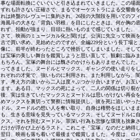
事な場面転換にぐいぐいと引き込まれていきました。この場
ずれも許さない正確さで、まるでオーケストラによる交響曲
れは終盤のレヴューに集約され、26段の大階段を用いてのフ
海風斗の大きな「背負い羽根」を目にしたときは、何か胸の
れず、拍動が強まり、目頭に熱いものまで感じていました。
さて、映画のミュージカル化と聞けば、公演に先立って映画を
古で買い求め、見始めたのですが、全編229分という長丁場
像に、前半が終わったところで挫折してしまいました。そし
は宝塚の美しい舞台を鑑賞しようと思い直して、観劇に臨み
もちろん、宝塚の舞台には醜さのかけらもありませんでした
ってきました。ヌードルとマックス。ギャングの使い走りを
れぞれの才覚で、強いものに利用され、また利用しながら、
す。考え方の違いから二人は度々ぶつかり合いますが、お互
ます。ある日、マックスの死によって、二人の関係は切り裂か
後、実は生きていたマックスとヌードルは思いがけない再会
めマックスを裏切って警察に情報提供し、彼を死に追いやっ
ドル。ヌードルの想い人を奪い取り、自身は権勢をほしいま
も、生きる意味を見失っているマックス。そしてヌードルに
クス。それを拒むヌードル。罪深い行為も悲惨な環境も捨象
だけが浮かび上がるラスト。これこそ「宝塚」なのだと納得
翌日、映画も落ち着いて最後まで鑑賞しました。今度は、ロ