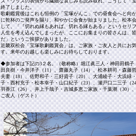
ズ・ウッズの表情から繊細な哀しみも読み取れ、こうして「
終了しました。
歌劇鑑賞後はこれも恒例の「宝塚がんこ」での昼食会へと向
に乾杯のご発声を賜り、和やかに会食が始まりました。松本
して、「『切れぬ縁もあれば、切れる縁もある』というセリ
人生を考え込んでしまったが、ここにお集まりの皆さんは、
だ」というご挨拶がありました。
近畿双松会「宝塚歌劇鑑賞会」は、ご家族・ご友人と共にお
す。来年のお越しも楽しみにお待ちしております。
◆参加者は下記の3２名。（敬称略）堀江眞三人・神田田鶴子
田良樹・今井洋子（11）、齋藤丸子（14）、松本耕司・森藤
夫妻（18）、佐野和子・三好資子（20）、大浦綾子・大浜緑
子・西村充子・松本幸子・山口紀子（23）、瀬戸口二三子（2
羽香江（26）、井上千哉子・吉城多恵ご家族・千葉潮（30）
ご友人（ゲスト）