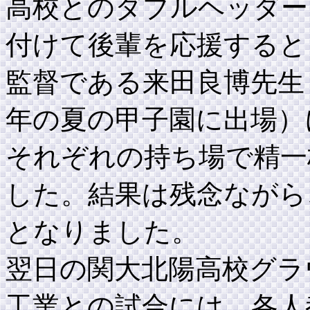
高校とのダブルヘッダー
付けて後輩を応援すると
監督である来田良博先生（
年の夏の甲子園に出場）
それぞれの持ち場で精一
した。結果は残念ながら、
となりました。
翌日の関大北陽高校グラ
工業との試合には、各人