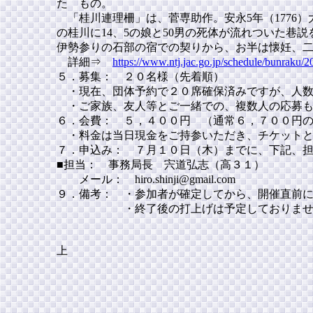
た もの。
「桂川連理柵」は、菅専助作。安永5年（1776）大
の桂川に14、5の娘と50男の死体が流れついた巷
伊勢参りの石部の宿での契りから、お半は懐妊、
詳細⇒
https://www.ntj.jac.go.jp/schedule/bunraku
５．募集： ２０名様（先着順）
・現在、団体予約で２０席確保済みですが、人数
・ご家族、友人等とご一緒での、複数人の応募も
６．会費： ５，４００円 （通常６，７００円
・料金は当日現金をご持参いただき、チケットと
７．申込み： ７月１０日（木）までに、下記、
■担当： 事務局長 宍道弘志（高３１）
メール： hiro.shinji@gmail.com
９．備考： ・参加者が確定してから、開催直前
・終了後の打上げは予定しておりませ
以
上