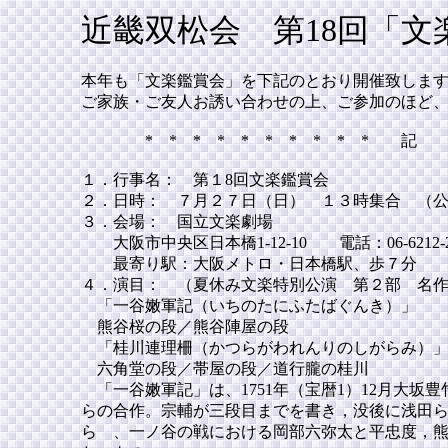
近畿双松会 第18回「文
本年も「文楽鑑賞会」を下記のとおり開催致しま
ご家族・ご友人お誘い合わせの上、ご参加のほど
* * * * * * * * * * 記 * *
１．行事名： 第１8回文楽鑑賞会
２．日時： ７月２７日（日） １３時集合 （
３．会場： 国立文楽劇場
大阪市中央区日本橋1-12-10 電話：06-6212-
最寄り駅：大阪メトロ・日本橋駅、歩７分
４．演目： （夏休み文楽特別公演 第２部 名
「一谷嫩軍記（いちのたにふたばぐんき）」
熊谷桜の段／熊谷陣屋の段
「桂川連理柵（かつらがわれんりのしがらみ）
六角堂の段／帯屋の段／道行朧の桂川
「一谷嫩軍記」は、1751年（宝暦1）12月大
らの合作。宗輔が三段目までを書き，没後に浅田
ら 、一ノ谷の戦における岡部六弥太と平忠度，