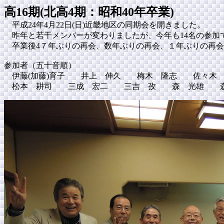
高16期(北高4期：昭和40年卒業)
平成24年4月22日(日)近畿地区の同期会を開きました。
昨年と若干メンバーが変わりましたが、今年も14名の参加
卒業後4７年ぶりの再会、数年ぶりの再会、１年ぶりの再会
参加者（五十音順）
伊藤(加藤)育子 井上 伸久 梅木 隆志 佐々
松本 耕司 三成 宏二 三吉 孜 森 光雄 森藤 