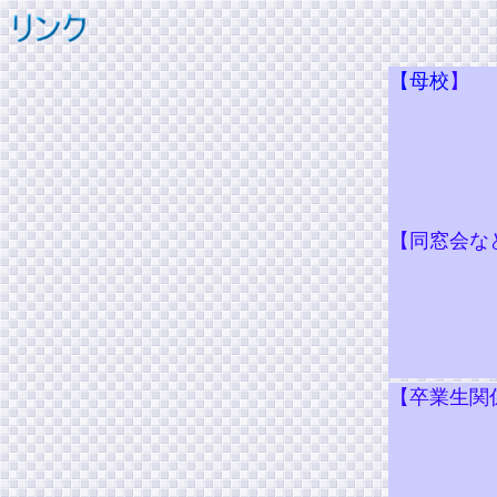
【母校
】
【同窓会な
【卒業生関