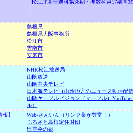
松江北高普通科第38期・理数科第17期同
】
島根県
島根県大阪事務所
松江市
雲南市
安来市
】
NHK松江放送局
山陰放送
山陰中央テレビ
日本海テレビ（山陰地方のニュース動画配
山陰ケーブルビジョン（マーブル）YouTub
ル）
情報】
Web-さんいん（リンク集が豊富！）
ふるさと島根定住財団
出雲弁の泉