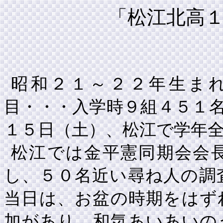
「松江北高
昭和２１～２２年生ま
目・・・入学時９組４５１
１５日（土）、松江で学年
松江では金平憲同期会会
し、５０名近い尋ね人の調
当日は、お盆の時期をはず
加があり、和気あいあいの