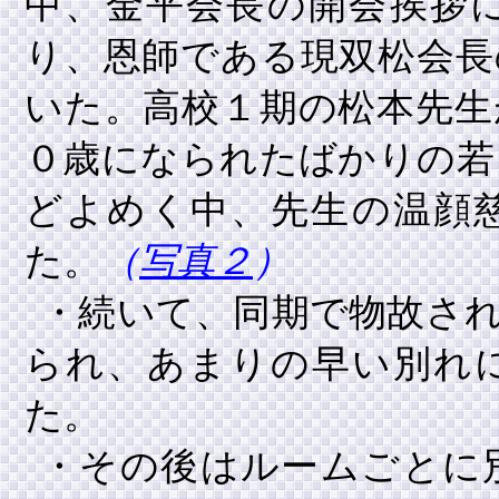
中、金平会長の開会挨拶
り、恩師である現双松会長
いた。高校１期の松本先生
０歳になられたばかりの若
どよめく中、先生の温顔
た。
（
写真２
）
・続いて、同期で物故さ
られ、あまりの早い別れ
た。
・その後はルームごとに