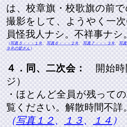
は、校章旗・校歌旗の前で
撮影をして、ようやく一次
員怪我人ナシ。不祥事ナシ
（
写真５・・・１Ｒ
、
写真６・・・２Ｒ
、
写真７・・・３Ｒ
、
写真
９Ｒの皆さん
）
４．同、二次会：
開始時
ジ）
・ほとんど全員が残っての
覧ください。解散時間不詳
（
写真１２
、
１３
、
１４
）