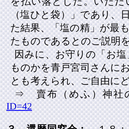
を払い落とした。いただ
（塩ひと袋）」であり、
た結果、「塩の精」が最
たものであるとのご説明
因みに、お守りの「お塩
ものかを青戸宮司さんに
とも考えられ、ご自由に
⇒ 賣布（めふ）神
ID=42