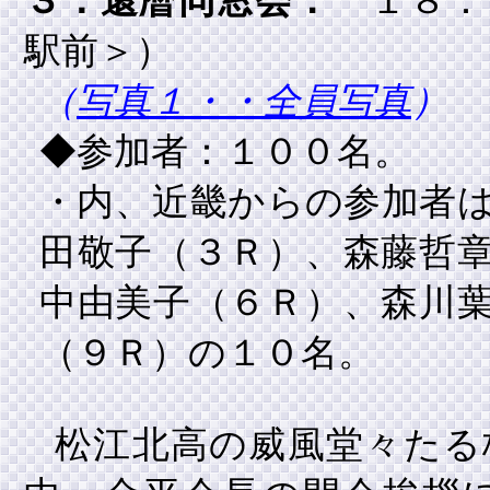
３．還暦同窓会：
１８：
駅前＞）
（
写真１・・全員写真
）
◆参加者：１００名。
・内、近畿からの参加者
田敬子（３Ｒ）、森藤哲
中由美子（６Ｒ）、森川
（９Ｒ）の１０名。
松江北高の威風堂々たる