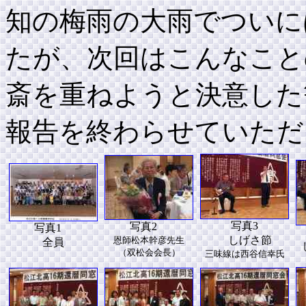
知の梅雨の大雨でついに
たが、次回はこんなこと
斎を重ねようと決意した
報告を終わらせていただ
写真3
写真2
写真1
しげさ節
恩師松本幹彦先生
全員
（双松会会長）
三味線は西谷信幸氏