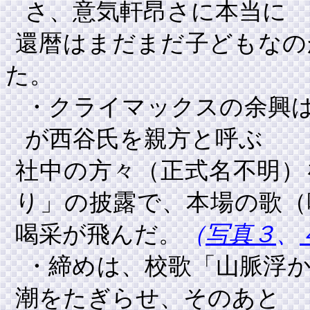
さ、意気軒昂さに本当に
還暦はまだまだ子どもなの
た。
・クライマックスの余興
が西谷氏を親方と呼ぶ
社中の方々（正式名不明）
り」の披露で、本場の歌（
喝采が飛んだ。
（
写真３
、
・締めは、校歌「山脈浮
潮をたぎらせ、そのあと