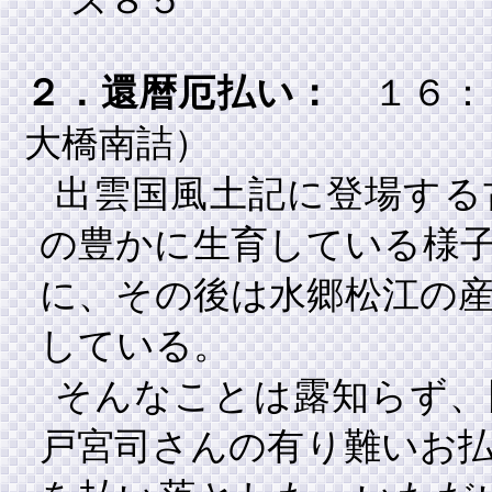
ス８５
２．還暦厄払い：
１６：
大橋南詰）
出雲国風土記に登場する
の豊かに生育している様
に、その後は水郷松江の
している。
そんなことは露知らず、
戸宮司さんの有り難いお