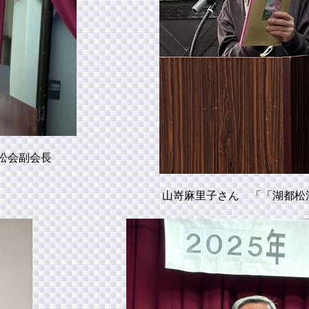
松会副会長
山嵜麻里子さん 「「湖都松