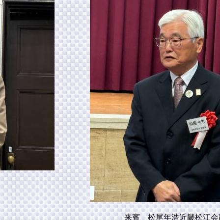
来賓 松尾年浩近畿松江会