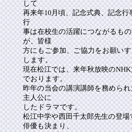
して
再来年10月頃、記念式典、記念
行
事は在校生の活躍につながるも
が、皆様
方にもご参加、ご協力をお願い
します。
現在松江では、来年秋放映のNH
でおります。
昨年の当会の講演講師を務められ
主人公に
したドラマです。
松江中学や西田千太郎先生の登場
俳優も決まり、