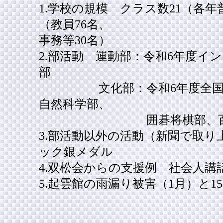
1.学校の規模 クラス数21（各年
（教員76名、
事務等30名）
2.部活動 運動部：令和6年度イ
部
文化部：令和6年度全国総文
自然科学部、
囲碁将棋部、百人一
3.部活動以外の活動（新聞で取
ック銀メダル
4.双松会からの支援例 社会人
5.起雲館の雨漏り被害（1月）と1